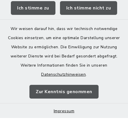
Ich stimme zu
Ich stimme nicht zu
Landratsamt Mühldorf
Wir weisen darauf hin, dass wir technisch notwendige
Cookies einsetzen, um eine optimale Darstellung unserer
Website zu ermöglichen. Die Einwilligung zur Nutzung
Kontakt
weiterer Dienste wird bei Bedarf gesondert abgefragt.
Weitere Informationen finden Sie in unseren
Barrierefreiheit
Datenschutzhinweisen
.
Datenschutz
Zur Kenntnis genommen
Impressum
Impressum
Sitemap
Cookie-Einstellungen