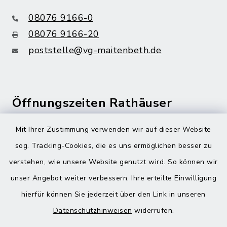
08076 9166-0
08076 9166-20
poststelle@vg-maitenbeth.de
Öffnungszeiten Rathäuser
Montag bis Freitag:
Mit Ihrer Zustimmung verwenden wir auf dieser Website
08:00-12:00 Uhr
sog. Tracking-Cookies, die es uns ermöglichen besser zu
verstehen, wie unsere Website genutzt wird. So können wir
Donnerstag zusätzlich:
unser Angebot weiter verbessern. Ihre erteilte Einwilligung
13:00-18:00 Uhr
hierfür können Sie jederzeit über den Link in unseren
Datenschutzhinweisen
widerrufen.
Quicklinks