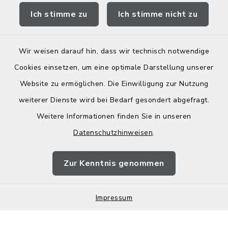
Ich stimme zu
Ich stimme nicht zu
Landratsamt Mühldorf
Wir weisen darauf hin, dass wir technisch notwendige
Cookies einsetzen, um eine optimale Darstellung unserer
Website zu ermöglichen. Die Einwilligung zur Nutzung
Kontakt
weiterer Dienste wird bei Bedarf gesondert abgefragt.
Weitere Informationen finden Sie in unseren
Barrierefreiheit
Datenschutzhinweisen
.
Datenschutz
Zur Kenntnis genommen
Impressum
Impressum
Sitemap
Cookie-Einstellungen