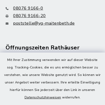
08076 9166-0
08076 9166-20
poststelle@vg-maitenbeth.de
Öffnungszeiten Rathäuser
Montag bis Freitag:
Mit Ihrer Zustimmung verwenden wir auf dieser Website
08:00-12:00 Uhr
sog. Tracking-Cookies, die es uns ermöglichen besser zu
verstehen, wie unsere Website genutzt wird. So können wir
Donnerstag zusätzlich:
unser Angebot weiter verbessern. Ihre erteilte Einwilligung
13:00-18:00 Uhr
hierfür können Sie jederzeit über den Link in unseren
Datenschutzhinweisen
widerrufen.
Quicklinks